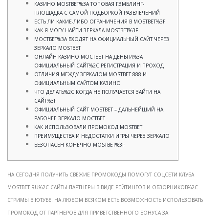
Казино Mostbet%3A Топовая Гэмблинг-
площадка С самой Подборкой Развлечений
Есть Ли Какие-либо Ограничения В Mostbet%3F
Как я Могу Найти Зеркала Mostbet%3F
Мостбет%3A входят На Официальный Сайт Через
Зеркало Mostbet
Онлайн Казино Мостбет на Деньги%3A
Официальный Сайт%2C Регистрация И проход
Отличия Между Зеркалом Mostbet 888 и
Официальным Сайтом Казино
Что Делать%2C когда Не Получается зайти На
Сайт%3F
Официальный Сайт Mostbet – дальнейший На
Рабочее Зеркало Мостбет
Как использовали Промокод Mostbet
преимущества И Недостатки Игры Через Зеркало
Безопасен конечно Mostbet%3F
На сегодня получить свежие промокоды помогут соцсети клуба
Mostbet ru%2C сайты-партнеры в виде рейтингов и обзорников%2C
стримы в ютубе. На любом всяком есть возможность использовать
промокод от партнеров для приветственного бонуса за