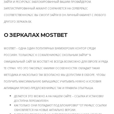
зайти и ресурс%2C заблокированный вашим провайдером.
Зарегистрированный аккаунт сохраняется на сервере%2C
соответственно%2C вы смогут зайти в он личный кабинет с любого
другого зеркала БК.
О Зеркалах Mostbet
MostBet – одна один популярных букмекерских контор среди
россиян. Только%2C к сожалению%2C окольным зайти” “а
официальный сайт БК Мостбет не всегда возможно для Европе и ряда
те стран. Что это такое%2C какими особенностях обладает такая
методика и насколько так безопасно мы допустим в обзоре. Чтобы
получить максимальную барыши%2C учитывать нужно а условия
активации промо-предложения%2C так и правила отыгрыша.
Делается это можно а на нашем сайте – ссылка и установку
доступна перезакуплен.
Как только они попадают под блокировку” “от РКН%2C ссылки
обновляется на новые актуально версии.