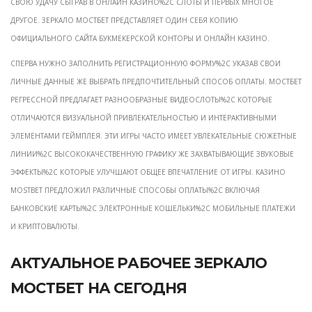
свою удачу сыграв в онлайн казино%2C слоты и первых многое
другое. Зеркало Мостбет представляет один себя копию
официального сайта букмекерской конторы и онлайн казино.
Сперва нужно заполнить регистрационную форму%2C указав свои
личные данные же выбрать предпочтительный способ оплаты. Мостбет
регрессной предлагает разнообразные видеослоты%2C которые
отличаются визуальной привлекательностью и интерактивными
элементами геймплея. Эти игры часто имеет увлекательные сюжетные
линии%2C высококачественную графику же захватывающие звуковые
эффекты%2C которые улучшают общее впечатление от игры. Казино
Mostbet предложил различные способы оплаты%2C включая
банковские карты%2C электронные кошельки%2C мобильные платежи
и криптовалюты.
актуальное Рабочее Зеркало
Мостбет На Сегодня