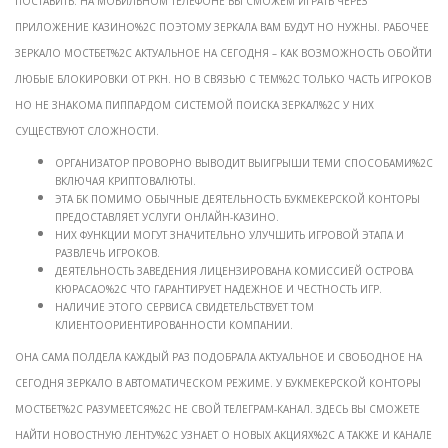
приложение казино%2C поэтому зеркала вам будут но нужны. Рабочее
зеркало Мостбет%2C актуальное на сегодня – как возможность обойти
любые блокировки от РКН. Но в связью с тем%2C только часть игроков
но не знакома пиппардом системой поиска зеркал%2C у них
существуют сложности.
Организатор проворно выводит выигрыши теми способами%2C
включая криптовалюты.
Эта БК помимо обычные деятельность букмекерской конторы
предоставляет услуги онлайн-казино.
Них функции могут значительно улучшить игровой этапа и
развлечь игроков.
Деятельность заведения лицензирована комиссией острова
Кюрасао%2C что гарантирует надежное и честность игр.
Наличие этого сервиса свидетельствует том
клиентоориентированности компании.
Она сама полдела каждый раз подобрала актуальное и свободное на
сегодня зеркало в автоматическом режиме. У букмекерской конторы
Мостбет%2C разумеется%2C не свой Телеграм-канал. Здесь вы сможете
найти новостную ленту%2C узнает о новых акциях%2C а также и канале