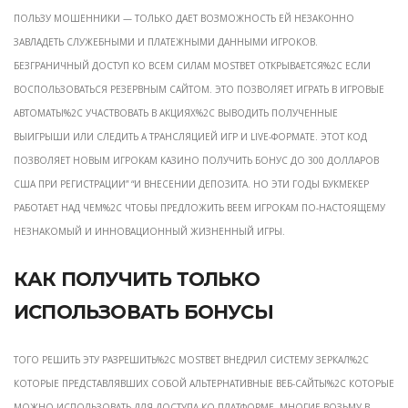
пользу мошенники — только дает возможность ей незаконно
завладеть служебными и платежными данными игроков.
Безграничный доступ ко всем силам MostBet открывается%2C если
воспользоваться резервным сайтом. Это позволяет играть в игровые
автоматы%2C участвовать в акциях%2C выводить полученные
выигрыши или следить а трансляцией игр и live-формате. Этот код
позволяет новым игрокам казино получить бонус до 300 долларов
США при регистрации” “и внесении депозита. Но эти годы букмекер
работает над чем%2C чтобы предложить веем игрокам по-настоящему
незнакомый и инновационный жизненный игры.
Как Получить только
Использовать Бонусы
Того решить эту разрешить%2C Mostbet внедрил систему зеркал%2C
которые представлявших собой альтернативные веб-сайты%2C которые
можно использовать для доступа ко платформе. Многие возьму в