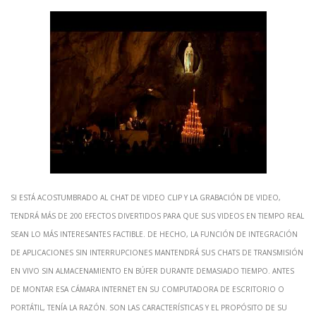
Si está acostumbrado al chat de video clip y la grabación de video,
tendrá más de 200 efectos divertidos para que sus videos en tiempo real
sean lo más interesantes factible. De hecho, la función de integración
de aplicaciones sin interrupciones mantendrá sus chats de transmisión
en vivo sin almacenamiento en búfer durante demasiado tiempo. Antes
de montar esa cámara internet en su computadora de escritorio o
portátil, tenía la razón. Son las características y el propósito de su