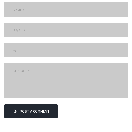
post a comment