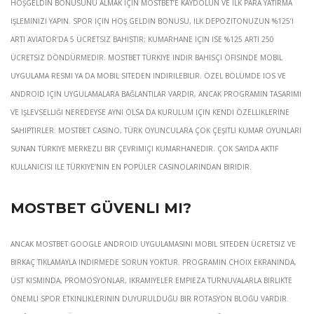
Hoşgeldin bonusunu almak için Mostbet’e kaydolun ve ilk para yatırma
işleminizi yapın. Spor için hoş geldin bonusu, ilk depozitonuzun %125’i
artı Aviator’da 5 ücretsiz bahistir; kumarhane için ise %125 artı 250
ücretsiz döndürmedir. Mostbet Türkiye indir bahisçi ofisinde mobil
uygulama resmi ya da mobil siteden indirilebilir. Özel bölümde iOS ve
Android için uygulamalara bağlantılar vardır, ancak programın tasarımı
ve işlevselliği neredeyse aynı olsa da kurulum için kendi özelliklerine
sahiptirler. Mostbet Casino, Türk oyunculara çok çeşitli kumar oyunları
sunan Türkiye merkezli bir çevrimiçi kumarhanedir. Çok sayıda aktif
kullanıcısı ile Türkiye’nin en popüler casinolarından biridir.
Mostbet Güvenli Mi?
Ancak Mostbet Google android uygulamasını mobil siteden ücretsiz ve
birkaç tıklamayla indirmede sorun yoktur. Programın choix ekranında,
üst kısmında, promosyonlar, ikramiyeler empieza turnuvalarla birlikte
önemli spor etkinliklerinin duyurulduğu bir rotasyon bloğu vardır.