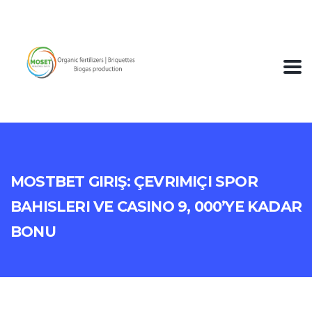
Mostbet Giriş: Çevrimiçi Spor
Bahisleri Ve Casino 9, 000’ye Kadar
Bonu