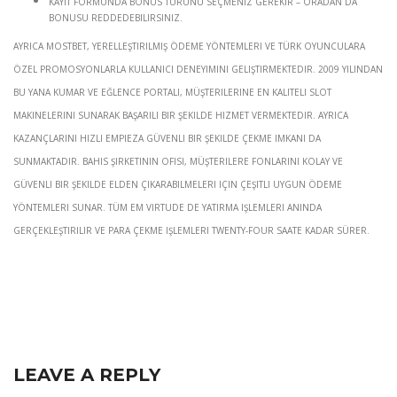
Kayıt formunda bonus türünü seçmeniz gerekir – oradan da
bonusu reddedebilirsiniz.
Ayrıca Mostbet, yerelleştirilmiş ödeme yöntemleri ve Türk oyunculara
özel promosyonlarla kullanıcı deneyimini geliştirmektedir. 2009 yılından
bu yana kumar ve eğlence portalı, müşterilerine en kaliteli slot
makinelerini sunarak başarılı bir şekilde hizmet vermektedir. Ayrıca
kazançlarını hızlı empieza güvenli bir şekilde çekme imkanı da
sunmaktadır. Bahis şirketinin ofisi, müşterilere fonlarını kolay ve
güvenli bir şekilde elden çıkarabilmeleri için çeşitli uygun ödeme
yöntemleri sunar. Tüm em virtude de yatırma işlemleri anında
gerçekleştirilir ve para çekme işlemleri twenty-four saate kadar sürer.
leave a reply