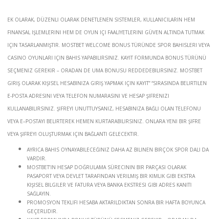
Ek olarak, düzenli olarak denetlenen sistemler, kullanıcıların hem
finansal işlemlerini hem de oyun içi faaliyetlerini güven altında tutmak
için tasarlanmıştır. Mostbet Welcome Bonus türünde spor bahisleri veya
casino oyunları için bahis yapabilirsiniz. Kayıt formunda bonus türünü
seçmeniz gerekir – oradan de uma bonusu reddedebilirsiniz. Mostbet
giriş olarak kişisel hesabınıza giriş yapmak için kayıt” “sırasında belirtilen
e-posta adresini veya telefon numarasını ve hesap şifrenizi
kullanabilirsiniz. Şifreyi unuttuysanız, hesabınıza bağlı olan telefonu
veya e–postayı belirterek hemen kurtarabilirsiniz. Onlara yeni bir şifre
veya şifreyi oluşturmak için bağlantı gelecektir.
Ayrıca bahis oynayabileceğiniz daha az bilinen birçok spor dalı da
vardır.
Mostbet’in hesap doğrulama sürecinin bir parçası olarak
pasaport veya devlet tarafından verilmiş bir kimlik gibi ekstra
kişisel bilgiler ve fatura veya banka ekstresi gibi adres kanıtı
sağlayın.
Promosyon teklifi hesaba aktarıldıktan sonra bir hafta boyunca
geçerlidir.