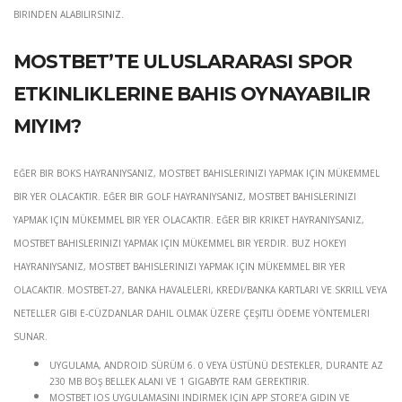
birinden alabilirsiniz.
Mostbet’te Uluslararası Spor
Etkinliklerine Bahis Oynayabilir
Miyim?
Eğer bir boks hayranıysanız, Mostbet bahislerinizi yapmak için mükemmel
bir yer olacaktır. Eğer bir golf hayranıysanız, Mostbet bahislerinizi
yapmak için mükemmel bir yer olacaktır. Eğer bir kriket hayranıysanız,
Mostbet bahislerinizi yapmak için mükemmel bir yerdir. Buz hokeyi
hayranıysanız, Mostbet bahislerinizi yapmak için mükemmel bir yer
olacaktır. Mostbet-27, banka havaleleri, kredi/banka kartları ve Skrill veya
Neteller gibi e-cüzdanlar dahil olmak üzere çeşitli ödeme yöntemleri
sunar.
Uygulama, Android sürüm 6. 0 veya üstünü destekler, durante az
230 MB boş bellek alanı ve 1 GIGABYTE RAM gerektirir.
Mostbet iOS uygulamasını indirmek için App Store’a gidin ve