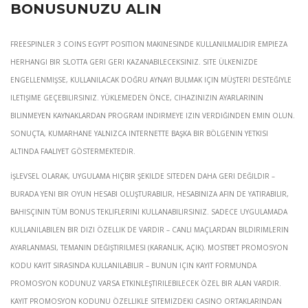
Bonusunuzu Alın
Freespinler 3 Coins Egypt position makinesinde kullanılmalıdır empieza
herhangi bir slotta geri geri kazanabileceksiniz. Site ülkenizde
engellenmişse, kullanılacak doğru aynayı bulmak için müşteri desteğiyle
iletişime geçebilirsiniz. Yüklemeden önce, cihazınızın ayarlarının
bilinmeyen kaynaklardan program indirmeye izin verdiğinden emin olun.
Sonuçta, kumarhane yalnızca internette başka bir bölgenin yetkisi
altında faaliyet göstermektedir.
İşlevsel olarak, uygulama hiçbir şekilde siteden daha geri değildir –
burada yeni bir oyun hesabı oluşturabilir, hesabınıza afin de yatırabilir,
bahisçinin tüm bonus tekliflerini kullanabilirsiniz. Sadece uygulamada
kullanılabilen bir dizi özellik de vardır – canlı maçlardan bildirimlerin
ayarlanması, temanın değiştirilmesi (karanlık, açık). Mostbet promosyon
kodu kayıt sırasında kullanılabilir – bunun için kayıt formunda
promosyon kodunuz varsa etkinleştirilebilecek özel bir alan vardır.
Kayıt promosyon kodunu özellikle sitemizdeki casino ortaklarından