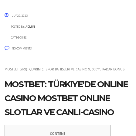
July 29, 2023
Posted by:
admin
Categories:
No Comments
Mostbet Giriş: Çevrimiçi Spor Bahisleri Ve Casino 9, 000’ye Kadar Bonus
Mostbet: Türkiye’de Online
Casino Mostbet Online
Slotlar Ve Canlı-casino
Content