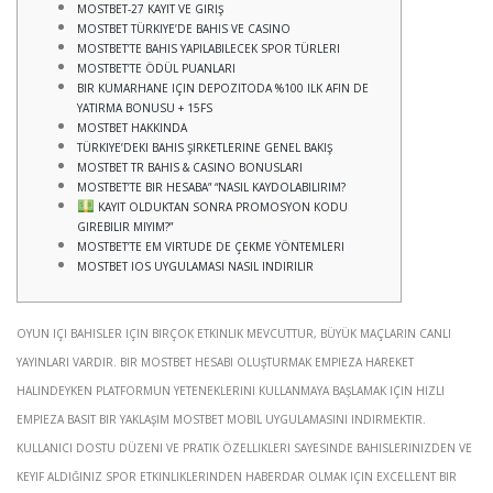
Mostbet-27 Kayıt Ve Giriş
Mostbet Türkiye’de Bahis Ve Casino
Mostbet’te Bahis Yapılabilecek Spor Türleri
Mostbet’te Ödül Puanları
Bir Kumarhane Için Depozitoda %100 Ilk Afin De
Yatırma Bonusu + 15fs
Mostbet Hakkında
Türkiye’deki Bahis Şirketlerine Genel Bakış
Mostbet Tr Bahis & Casino Bonusları
Mostbet’te Bir Hesaba” “nasıl Kaydolabilirim?
Kayıt Olduktan Sonra Promosyon Kodu
Girebilir Miyim?”
Mostbet’te Em Virtude De Çekme Yöntemleri
Mostbet Ios Uygulaması Nasıl Indirilir
Oyun içi bahisler için birçok etkinlik mevcuttur, büyük maçların canlı
yayınları vardır. Bir Mostbet hesabı oluşturmak empieza hareket
halindeyken platformun yeteneklerini kullanmaya başlamak için hızlı
empieza basit bir yaklaşım Mostbet mobil uygulamasını indirmektir.
Kullanıcı dostu düzeni ve pratik özellikleri sayesinde bahislerinizden ve
keyif aldığınız spor etkinliklerinden haberdar olmak için excellent bir