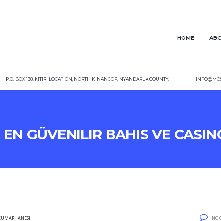
Home
Abo
P.O. Box 138, Kitiri Location, North Kinangop, Nyandarua County.
info@mos
 en güvenilir bahis ve casino
kumarhanesi
No 