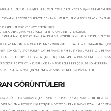
lgili ve güler yüzlü müşteri hizmetleri temsilcilerinden oluşan bir ekip tarafı
u tamamlayıp sitemize girdikten sonra, müşteri temsilcimizden bu konuda bilgi
klarını Maestro ve CMT’ye çekebilirler.
rsel olarak çekici ve sürükleyici bir oyun deneyimi sağlıyor.
anlı kumar, iş toplayıcıları arasında seçim yapabilir ve hatta hepsini deneyebili
ey bulacağınızdan emin olabilirsiniz.” – Muhammed. Burada bahis oynamaktan çok 
leri çok çeşitli spor türleri var. Herhangi bir hizmet veya ürünle ilgili herhan
knik destek ekibiyle iletişime geçmekten çekinmeyin. Casino, iş günlerinde 24 sa
nıt verecektir. Portal oyun kütüphanesinin temsilcilerinin çoğu demo modunda
slotları başlatmak için kullanılacak sanal krediler tahakkuk ettirir.
kran görüntüleri
allara göre her kayıttan keçen oyuncunun postuna yollanıyor. Site, itibarını
eyimi sağlamak üzerine inşa etmiştir. Mostbet oyunları 90’dan fazla ülkede me
diğer popüler oyunlar sunar. Mostbet Casino, minimum ve maksimum para yatırma