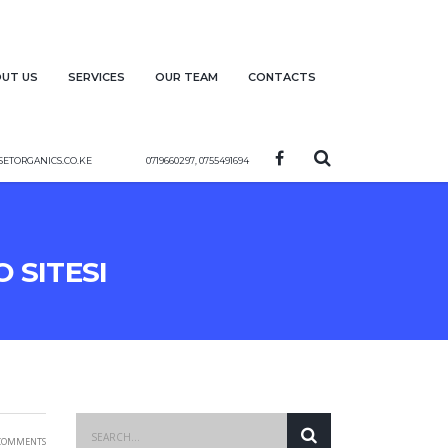
ut us
Services
Our team
Contacts
etorganics.co.ke
0719660297, 0755491694
 sitesi
Comments