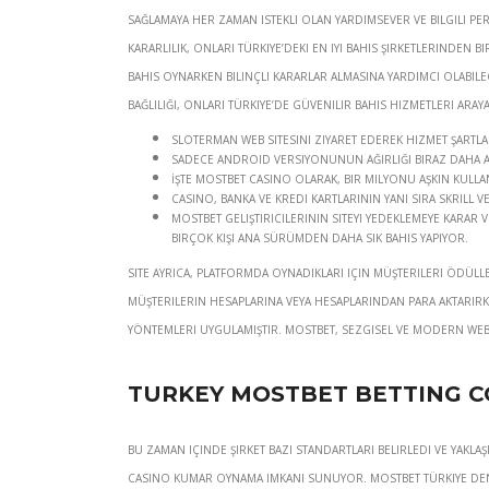
sağlamaya her zaman istekli olan yardımsever ve bilgili
kararlılık, onları Türkiye’deki en iyi bahis şirketlerinden bi
bahis oynarken bilinçli kararlar almasına yardımcı olabil
bağlılığı, onları Türkiye’de güvenilir bahis hizmetleri aray
Sloterman web sitesini ziyaret ederek hizmet şartlar
Sadece Android versiyonunun ağırlığı biraz daha ağı
İşte Mostbet Casino olarak, bir milyonu aşkın kull
Casino, banka ve kredi kartlarının yanı sıra Skrill 
Mostbet geliştiricilerinin siteyi yedeklemeye kara
birçok kişi ana sürümden daha sık bahis yapıyor.
Site ayrıca, platformda oynadıkları için müşterileri ödül
müşterilerin hesaplarına veya hesaplarından para aktarır
yöntemleri uygulamıştır. Mostbet, sezgisel ve modern web s
Turkey Mostbet betting c
Bu zaman içinde şirket bazı standartları belirledi ve yakl
casino kumar oynama imkanı sunuyor. Mostbet Türkiye den 