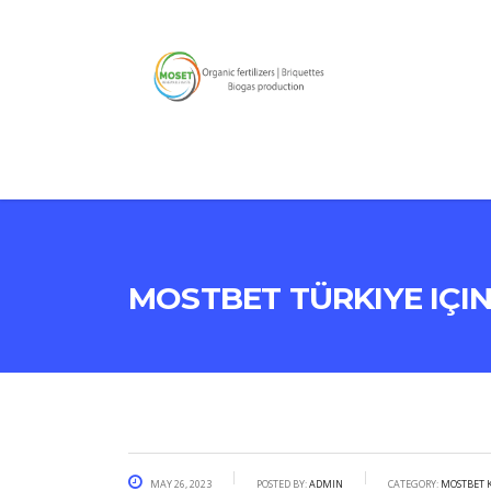
Mostbet Türkiye için
May 26, 2023
Posted by:
admin
Category:
Mostbet 