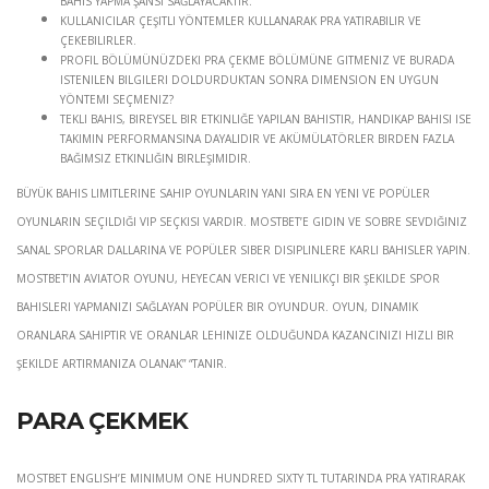
Kullanıcılar çeşitli yöntemler kullanarak pra yatırabilir ve
çekebilirler.
Profil bölümünüzdeki pra çekme bölümüne gitmeniz ve burada
istenilen bilgileri doldurduktan sonra dimension en uygun
yöntemi seçmeniz?
Tekli bahis, bireysel bir etkinliğe yapılan bahistir, handikap bahisi ise
takımın performansına dayalıdır ve akümülatörler birden fazla
bağımsız etkinliğin birleşimidir.
Büyük bahis limitlerine sahip oyunların yanı sıra en yeni ve popüler
oyunların seçildiği VIP seçkisi vardır. Mostbet’e gidin ve sobre sevdiğiniz
sanal sporlar dallarına ve popüler siber disiplinlere karlı bahisler yapın.
Mostbet’in Aviator oyunu, heyecan verici ve yenilikçi bir şekilde spor
bahisleri yapmanızı sağlayan popüler bir oyundur. Oyun, dinamik
oranlara sahiptir ve oranlar lehinize olduğunda kazancınızı hızlı bir
şekilde artırmanıza olanak” “tanır.
Para Çekmek
Mostbet English’e minimum one hundred sixty TL tutarında pra yatırarak