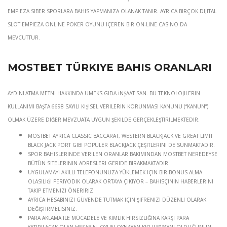
empieza siber sporlara bahis yapmanıza olanak tanır. Ayrıca birçok dijital
slot empieza online poker oyunu içeren bir on-line casino da
mevcuttur.
Mostbet Türkiye Bahis Oranları
Aydınlatma Metni Hakkında UMEKS GIDA İNŞAAT SAN. Bu teknolojilerin
kullanımı başta 6698 sayılı Kişisel Verilerin Korunması Kanunu (“Kanun”)
olmak üzere diğer mevzuata uygun şekilde gerçekleştirilmektedir.
Mostbet ayrıca Classic Baccarat, Western Blackjack ve Great Limit
Black jack port gibi popüler blackjack çeşitlerini de sunmaktadır.
Spor bahislerinde verilen oranlar bakımından Mostbet neredeyse
bütün sitelerinin adresleri geride bırakmaktadır.
Uygulamayı akıllı telefonunuza yüklemek için bir bonus alma
olasılığı periyodik olarak ortaya çıkıyor – bahisçinin haberlerini
takip etmenizi öneririz.
Ayrıca hesabınızı güvende tutmak için şifrenizi düzenli olarak
değiştirmelisiniz.
Para aklama ile mücadele ve kimlik hırsızlığına karşı para
yatırılacak olan hesabın, oyun oynayan kişi ile” “aynı olduğunun