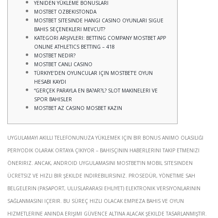
Yeniden Yükleme Bonusları
Mostbet Ozbekistonda
Mostbet Sitesinde Hangi Casino Oyunları Sigue
Bahis Seçenekleri Mevcut?
Kategori Arşivleri: Betting Company Mostbet App
Online Athletics Betting – 418
Mostbet Nedir?
Mostbet Canlı Casino
Türkiye’den Oyuncular Için Mostbet’e Oyun
Hesabı Kaydı
“gerçek Parayla En Ba?ar?l? Slot Makineleri Ve
Spor Bahisler
Mostbet Az Casino Mosbet Kazin
Uygulamayı akıllı telefonunuza yüklemek için bir bonus animo olasılığı
periyodik olarak ortaya çıkıyor – bahisçinin haberlerini takip etmenizi
öneririz. Ancak, Android uygulamasını Mostbet’in mobil sitesinden
ücretsiz ve hızlı bir şekilde indirebilirsiniz. Prosedür, yönetime sah
belgelerin (pasaport, uluslararası ehliyet) elektronik versiyonlarının
sağlanmasını içerir. Bu süreç hızlı olacak empieza bahis ve oyun
hizmetlerine anında erişimi güvence altına alacak şekilde tasarlanmıştır.