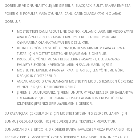
görebilir ve onunla etkileşime girebilir. Blackjack, rulet, bakara empieza
poker gibi popüler masa oyunları canlı casinolarda yaygın olarak
görülür.
Mostbet’teki canlı about line casino, kullanıcıların bir video yayını
aracılığıyla gerçek zamanlı krupiyelerle casino oyunları
oynamasına olanak tanıyan bir özelliktir.
Belirli bir yöntem ve bölgeniz için kesin minimum para yatırma
tutarı için Mostbet desteğine başvurmanız önerilir.
Prosedür, yönetime sah belgelerin (pasaport, uluslararası
ehliyet) elektronik versiyonlarının sağlanmasını içerir.
Mostbet’te minimum para yatırma tutarı seçilen yönteme göre
değişiklik gösterebilir.
Ancak, Android uygulamasını Mostbet’in mobil sitesinden ücretsiz
ve hızlı bir şekilde indirebilirsiniz.
Şifrenizi unutursanız, “Şifremi Unuttum” veya benzer bir bağlantıya
tıklayarak ve şifre sıfırlama e-postası almak için prosedürleri
izleyerek şifrenizi sıfırlayabilmeniz gerekir.
Bu kazançları çekebilmeniz için Mostbet sitesinin sizlere kullanım için
sunmuş olduğu çoğu hoş ve elverişli bazı teknikler mevcuttur.
Bunlardan birisi bitcoin, bir diğeri banka havalesi empieza papara gibi hoş
seçeneklerdir. Mostbet Türkiye müşterisi olmak basit – bunun çok hızlı