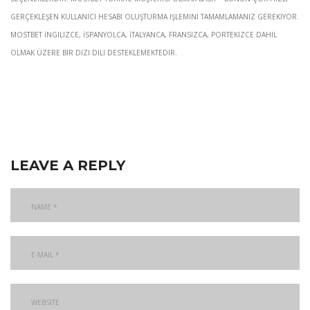
gerçekleşen kullanıcı hesabı oluşturma işlemini tamamlamanız gerekiyor.
Mostbet İngilizce, İspanyolca, İtalyanca, Fransızca, Portekizce dahil
olmak üzere bir dizi dili desteklemektedir.
leave a reply