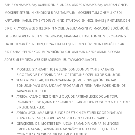
bahis oynamaya başlayabilirsiniz. Ancak, adres aramaya başlamadan önce,
Mostbet sitesinin kendisini biraz tanıyalım. MostBet tüm önemli kredi
kartlarını kabul etmektedir ve Hindistan’daki en hızlı bahis şirketlerinden
biridir. Ayrıca web sitelerinin mobil uygulamasını ve masaüstü sürümünü
de sunuyorlar. NetEnt, Yggdrasil, Pragmatic Have fun ve Microgaming
dahil olmak üzere birçok yazılım geliştiricinin güvenilir ortağıdırlar.
Bir dahaki sefere yorum yaptığımda kullanılmak üzere adımı, e-posta
adresimi empieza web site adresimi bu tarayıcıya kaydet.
Mostbet, standart hoş geldin bonusunun yanı sıra bahis
sigortası ve Fly fishing reel of Fortune özelliği de sunuyor.
Yeni oyuncular, ilk para yatırma işlemlerinin 0’üne kadar
bonusun yanı sıra sadakat programı ve pe?in para iadesinden de
yararlanabilirler.
Ayrıca, kazancınızı önemli ölçüde artırabilecek dolar topu
ikramiyeleri ve aşamalı” “ikramiyeler gibi added bonus” “özelliklerle
birlikte gelirler.
Ayrıca uygulama menüsünde destek hizmetleri koordinatları,
kurallar ve sıkça sorulan soruların cevapları vardır.
Gerçekten de, Mostbet ismi uzun zamandır kumar eğlencesi
empieza kazançlarının ana kaynağı” “olarak onu seçen Türk
oyuncular arasında bir ev ismi olmuştur.