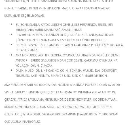
sunabilmek için ilgili lisanslarını daima almak halindedırlar. Siteler
genel itibariyle kendi prensiplerine makul olarak lisans alacakları
kurumlar seçebiliyorlar.
Bu bonuslarla, kaydolurken genellikle hesabınıza belirli bir
miktar para yatırılmasını sağlayabilirsiniz.
IP adresinizi veya cihazınızı değiştirdiğinizde, anlaşmazlıkları
çözmek için bu numaraya sık sık bir kod gönderilecektir.
Siteye giriş yaptığınız andan itibaren aradığınız pek çok şeyi kolayca
bulabilirsiniz.
Ana menüdeki ayrı bir blokta, oyuncular arasında popüler olan
Aviator – Spribe sağlayıcısından çok çeşitli çarpışma oyunlarına
yol açan oyun, çıkacak.
Dash, HUSD, On-line casino Coin, ZChash, WUJUD, DAI, Dexsport,
TrueUSD, Axie Infinity, Binance USD, USD Or maybe ve TRON.
Ana menüdeki ayrı bir blokta, oyuncular arasında popüler olan Aviator –
Spribe sağlayıcısından çok çeşitli çarpışma oyunlarına yol açan oyun,
çıkacak. Ayrıca uygulama menüsünde destek hizmetleri koordinatları,
kurallar ve sıkça sorulan soruların cevapları vardır. Mostbet yeni
gelenler için sunduğu sadakat programının piyasadaki en iyi program
olduğuna inanıyoruz.