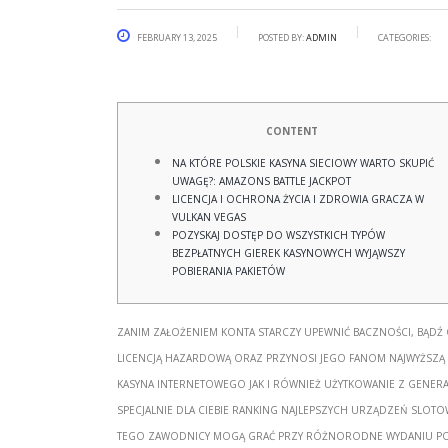
February 13, 2025
Posted by:
admin
Categories:
Content
Na które polskie kasyna sieciowy warto skupić
uwagę?: Amazons battle Jackpot
Licencja i ochrona życia i zdrowia gracza w
Vulkan Vegas
Pozyskaj dostęp do wszystkich typów
bezpłatnych gierek kasynowych wyjąwszy
pobierania pakietów
Zanim założeniem konta starczy upewnić baczności, bąd
licencją hazardową oraz przynosi jego fanom najwyższą w
kasyna internetowego jak i również użytkowanie z Genera
specjalnie dla ciebie ranking najlepszych urządzeń s
tego zawodnicy mogą grać przy różnorodne wydaniu popul