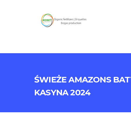
Świeże Amazons bat
Kasyna 2024