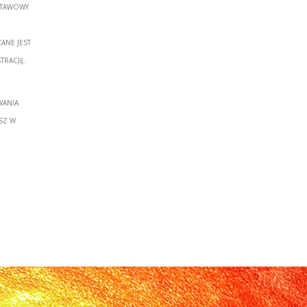
stawowy
ane jest
trację.
wania
sz w