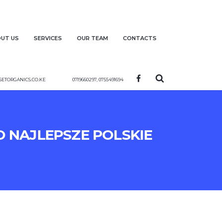
ut us
Services
Our team
Contacts
etorganics.co.ke
0719660297, 0755491694
 Najlepsze Polskie