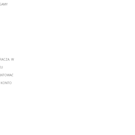
 gamy
racza. W
ku
rantować
ć konto