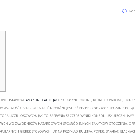
No 
ź owe ustawowe
Amazons battle Jackpot
kasyno online, które to wykonuje na z
łaściwość usług. Odrzucić nieważny jest też bezpieczne zabezpieczanie połą
tora Liczb Losowych, jaki to zapewnia szczere wyniki konsol.
Uskuteczniliśmy
lotowych wg zawodników hazardowych spośród innych zakątków otoczenia. Op
arnych gierek stołowych, jak na przykład ruletka, poker, bakarat, blackjack